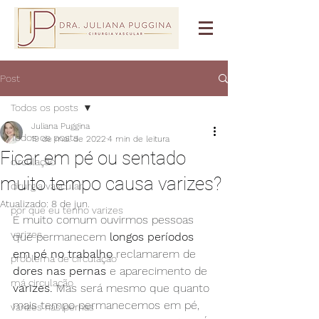
Post
Todos os posts
Juliana Puggina
Todos os posts
19 de mai. de 2022
4 min de leitura
Ficar em pé ou sentado
circulação
muito tempo causa varizes?
cirurgia vascular
Atualizado:
8 de jun.
por que eu tenho varizes
É muito comum ouvirmos pessoas 
varizes
que permanecem 
longos períodos 
em pé no trabalho
 reclamarem de 
problema de circulação
dores nas pernas
 e aparecimento de 
má circulação
varizes.
 Mas será mesmo que quanto 
mais tempo permanecemos em pé, 
varizes nas pernas