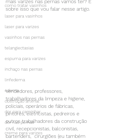
mais varizes nas pernas vamos ter? É 
como tratar vasinhos
sobre isso que vou falar nesse artigo.
laser para vasinhos
laser para varizes
vasinhos nas pernas
telangiectasias
espuma para varizes
inchaço nas pernas
linfedema
edema
Vendedores, professores, 
trabalhadores da limpeza e higiene, 
obstrução arterial
policiais, operários de fábricas, 
dor para caminhar
pintores, eletricistas, pedreiros e 
outros trabalhadores da construção 
dor nas pernas
civil, recepcionistas, balconistas, 
creme para varizes
bartenders,  cirurgiões (eu também 