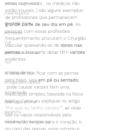
estou com vocês... os médicos não 
varizes na gravidez
estão imunes...) são alguns exemplos 
meia elástica
de profissionais que permanecem 
atividade física
grande parte de seu dia em pé.
 As 
pessoas com essas profissões 
trombose
frequentemente procuram o Cirurgião 
TVP
Vascular queixando-se de 
dores nas 
pernas
 e boa parte delas têm 
varizes
embolia pulmonar
evidentes.
TEP
anticoagulantes
A idéia de que ficar com as pernas 
para baixo, seja 
em pé ou sentado
, 
cirurgia para varizes
 pode causar varizes tem uma 
alimentação
explicação simples, baseada na física 
básica. Como eu expliquei no artigo 
obstrução arterial
"
Por que eu tenho varizes?
", as veias 
gangrena
são os vasos responsáveis pelo 
retorno do sangue para o coração, e, 
claudicação intermitente
no caso das pernas, esse retorno é 