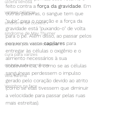
úlcera venosa
feito contra a 
força da gravidade
. Em 
varizes pélvicas
outras palavras, o sangue tem que 
"subir" para o coração e a força da 
síndrome de cockett
gravidade está "puxando-o" de volta 
síndrome de May Thurner
para o pé. Além disso, ao passar pelos 
pequenos vasos 
capilares
 para 
mancha pós escleroterapia
entregar às células o oxigênio e o 
cura para varizes
alimento necessários à sua 
cirurgia para trombose
sobrevivência, é como se as células 
sanguíneas perdessem o impulso 
Veia safena
gerado pelo coração devido ao atrito 
Vasinhos na face
(como se elas tivessem que diminuir 
a velocidade para passar pelas ruas 
mais estreitas). 