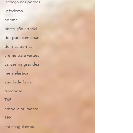
inchaço nas pernas
linfedema
edema
obstrução arterial
dor para caminhar
dor nas pernas
creme para varizes
varizes na gravidez
meia elástica
atividade física
trombose
TVP
embolia pulmonar
TEP
anticoagulantes