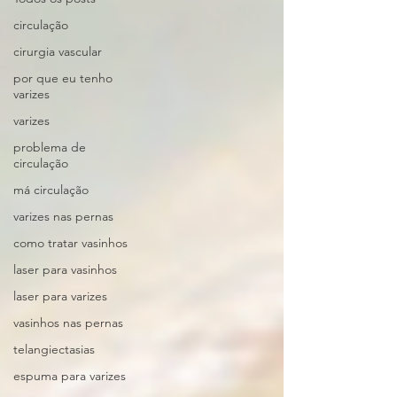
circulação
cirurgia vascular
por que eu tenho
varizes
varizes
problema de
circulação
má circulação
varizes nas pernas
como tratar vasinhos
laser para vasinhos
laser para varizes
vasinhos nas pernas
telangiectasias
espuma para varizes