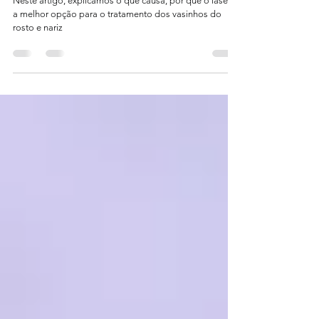
Vasinhos no nariz e no rosto: como tratar?
Neste artigo, explicamos o que causa, por que o laser é
a melhor opção para o tratamento dos vasinhos do
rosto e nariz