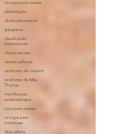
cirurgia para varizes
alimentação
obstrução arterial
gangrena
claudicação
intermitente
úlcera venosa
varizes pélvicas
síndrome de cockett
síndrome de May
Thurner
mancha pós
escleroterapia
cura para varizes
cirurgia para
trombose
Veia safena