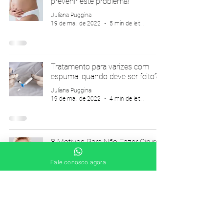
prevenir este problema!
Juliana Puggina
19 de mai. de 2022
5 min de leitura
Tratamento para varizes com
espuma: quando deve ser feito?
Juliana Puggina
19 de mai. de 2022
4 min de leitura
8 Motivos Para Não Fazer Cirurgia
de Varizes
Fale conosco agora
Juliana Puggina
19 de mai. de 2022
10 min de leitura