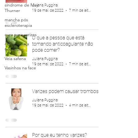
síndrome de May
Juliana Puggina
Thurner
19 de mai. de 2022
7 min de leitura
mancha pós
escleroterapia
cura para varizes
O que a pessoa que está
cirurgia para
tomando anticoagulante não
trombose
pode comer?
Veia safena
Juliana Puggina
19 de mai. de 2022
7 min de leitura
Vasinhos na face
Varizes podem causar trombose?
Juliana Puggina
19 de mai. de 2022
4 min de leitura
Por que eu tenho varizes?