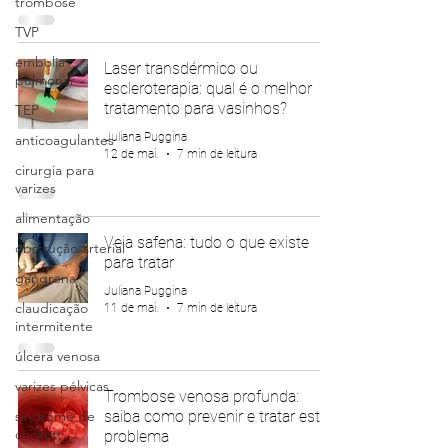
trombose
TVP
embolia
Laser transdérmico ou
pulmonar
escleroterapia: qual é o melhor
tratamento para vasinhos?
TEP
Juliana Puggina
anticoagulantes
12 de mai.
7 min de leitura
cirurgia para
varizes
alimentação
Veia safena: tudo o que existe
obstrução arterial
para tratar
gangrena
Juliana Puggina
claudicação
11 de mai.
7 min de leitura
intermitente
úlcera venosa
varizes pélvicas
Trombose venosa profunda:
síndrome de
saiba como prevenir e tratar este
cockett
problema