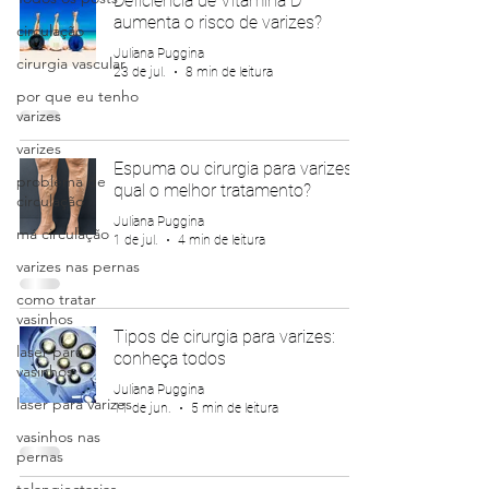
Deficiência de Vitamina D
aumenta o risco de varizes?
circulação
Juliana Puggina
cirurgia vascular
23 de jul.
8 min de leitura
por que eu tenho
varizes
varizes
Espuma ou cirurgia para varizes:
problema de
qual o melhor tratamento?
circulação
Juliana Puggina
má circulação
1 de jul.
4 min de leitura
varizes nas pernas
como tratar
vasinhos
Tipos de cirurgia para varizes:
laser para
conheça todos
vasinhos
Juliana Puggina
laser para varizes
11 de jun.
5 min de leitura
vasinhos nas
pernas