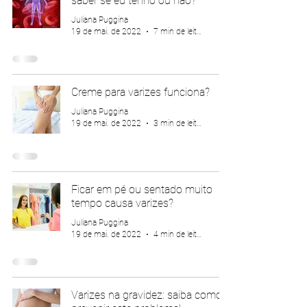
saber se eu tenho ou não?
Juliana Puggina
19 de mai. de 2022
7 min de leitura
Creme para varizes funciona?
Juliana Puggina
19 de mai. de 2022
3 min de leitura
Ficar em pé ou sentado muito
tempo causa varizes?
Juliana Puggina
19 de mai. de 2022
4 min de leitura
Varizes na gravidez: saiba como