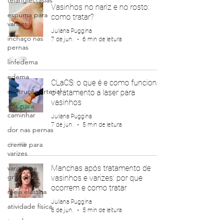
telangiectasias
Vasinhos no nariz e no rosto:
espuma para
como tratar?
varizes
Juliana Puggina
inchaço nas
7 de jun.
6 min de leitura
pernas
linfedema
edema
CLaCS: o que é e como funciona
obstrução arterial
o tratamento a laser para
vasinhos
dor para
caminhar
Juliana Puggina
7 de jun.
5 min de leitura
dor nas pernas
creme para
varizes
varizes na
Manchas após tratamento de
gravidez
vasinhos e varizes: por que
ocorrem e como tratar
meia elástica
Juliana Puggina
atividade física
6 de jun.
5 min de leitura