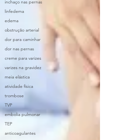
inchaço nas pernas
linfedema
edema
obstrução arterial
dor para caminhar
dor nas pernas
creme para varizes
varizes na gravidez
meia elástica
atividade física
trombose
TVP
embolia pulmonar
TEP
anticoagulantes