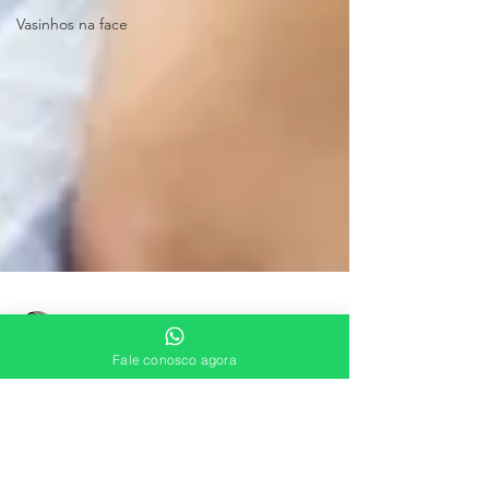
Vasinhos na face
Fale conosco agora
Juliana Puggina
19 de mai. de 2022
3 min de leitura
Creme para varizes funciona?
Descubra neste post do que são feitos os cremes para