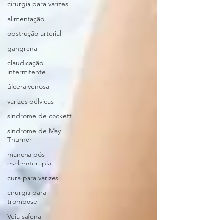
cirurgia para varizes
alimentação
obstrução arterial
gangrena
claudicação
intermitente
úlcera venosa
varizes pélvicas
síndrome de cockett
síndrome de May
Thurner
mancha pós
escleroterapia
cura para varizes
cirurgia para
trombose
Veia safena