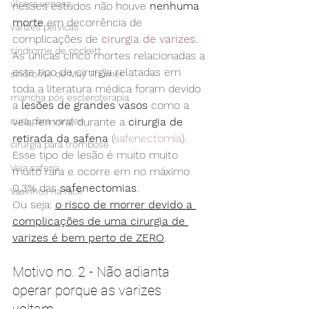
úlcera venosa
nesses estudos não houve 
nenhuma 
morte
 em decorrência de 
varizes pélvicas
complicações de 
cirurgia de varizes
. 
síndrome de cockett
As únicas cinco mortes relacionadas a 
este tipo de cirurgia relatadas em 
síndrome de May Thurner
toda a literatura médica foram devido 
mancha pós escleroterapia
a 
lesões de grandes vasos
 como a 
veia femoral durante a 
cirurgia de 
cura para varizes
retirada da safena
 (
safenectomia
). 
cirurgia para trombose
Esse tipo de lesão é muito muito 
Veia safena
muito rara e ocorre em no máximo 
0,3% das 
safenectomias
.
Vasinhos na face
Ou seja: 
o risco de morrer devido a 
complicações de uma cirurgia de 
varizes é bem perto de ZERO
.
Motivo no. 2 - Não adianta 
operar porque as varizes 
voltam.