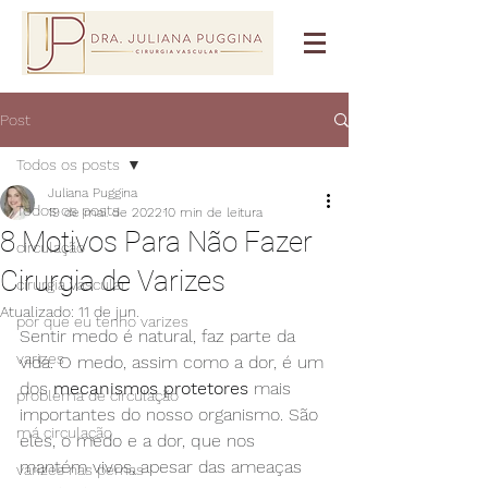
Post
Todos os posts
Juliana Puggina
Todos os posts
19 de mai. de 2022
10 min de leitura
8 Motivos Para Não Fazer
circulação
Cirurgia de Varizes
cirurgia vascular
Atualizado:
11 de jun.
por que eu tenho varizes
Sentir medo é natural, faz parte da 
varizes
vida. O medo, assim como a dor, é um 
dos 
mecanismos protetores
 mais 
problema de circulação
importantes do nosso organismo. São 
má circulação
eles, o medo e a dor, que nos 
mantém vivos, apesar das ameaças 
varizes nas pernas