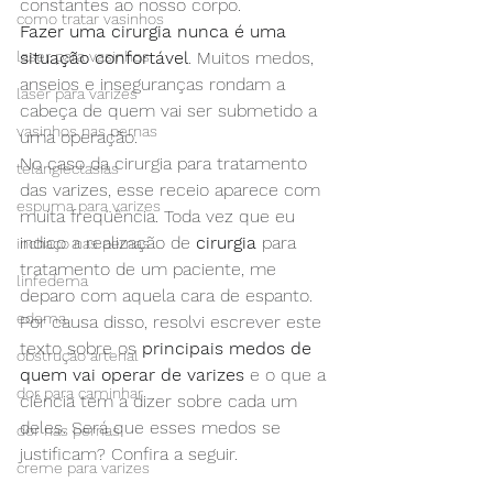
constantes ao nosso corpo.
como tratar vasinhos
Fazer uma cirurgia nunca é uma 
laser para vasinhos
situação confortável
. Muitos medos, 
anseios e inseguranças rondam a 
laser para varizes
cabeça de quem vai ser submetido a 
vasinhos nas pernas
uma operação.
No caso da cirurgia para tratamento 
telangiectasias
das varizes, esse receio aparece com 
espuma para varizes
muita freqüência. Toda vez que eu 
indico a realização de 
cirurgia
 para 
inchaço nas pernas
tratamento de um paciente, me 
linfedema
deparo com aquela cara de espanto. 
edema
Por causa disso, resolvi escrever este 
texto sobre os 
principais medos de 
obstrução arterial
quem vai operar de varizes
 e o que a 
dor para caminhar
ciência tem a dizer sobre cada um 
deles. Será que esses medos se 
dor nas pernas
justificam? Confira a seguir.
creme para varizes