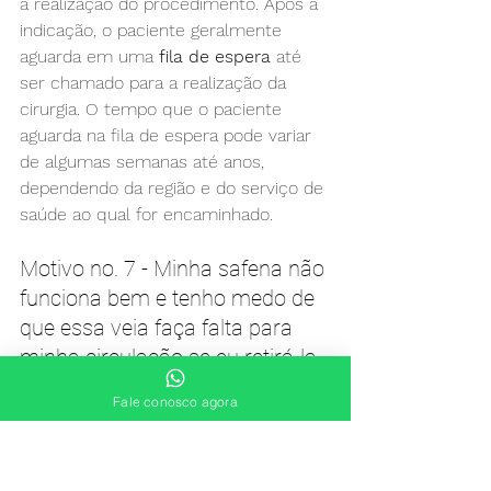
a realização do procedimento. Após a 
indicação, o paciente geralmente 
aguarda em uma 
fila de espera
 até 
ser chamado para a realização da 
cirurgia. O tempo que o paciente 
aguarda na fila de espera pode variar 
de algumas semanas até anos, 
dependendo da região e do serviço de 
saúde ao qual for encaminhado.
Motivo no. 7 - Minha safena não 
funciona bem e tenho medo de 
que essa veia faça falta para 
minha circulação se eu retirá-la.
Fale conosco agora
A maior parte do sangue que retorna 
dos pés para o coração passa pelas 
veias profundas
 (mais de 80% do 