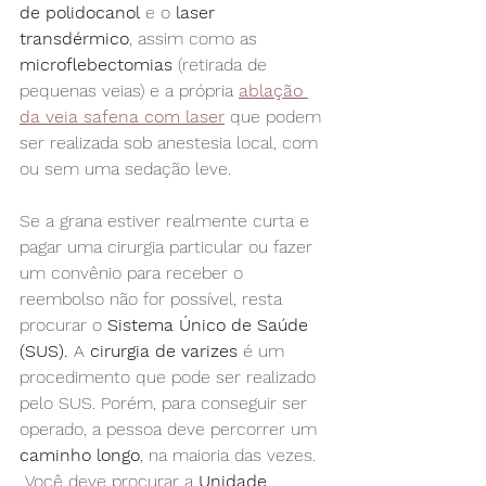
de polidocanol
 e o 
laser 
transdérmico
, assim como as 
microflebectomias
 (retirada de 
pequenas veias) e a própria 
ablação 
da veia safena
com laser
que podem 
ser realizada sob anestesia local, com 
ou sem uma sedação leve.
Se a grana estiver realmente curta e 
pagar uma cirurgia particular ou fazer 
um convênio para receber o 
reembolso não for possível, resta 
procurar o 
Sistema Único de Saúde 
(SUS).
 A 
cirurgia de varizes
 é um 
procedimento que pode ser realizado 
pelo SUS. Porém, para conseguir ser 
operado, a pessoa deve percorrer um 
caminho longo
, na maioria das vezes. 
 Você deve procurar a 
Unidade 