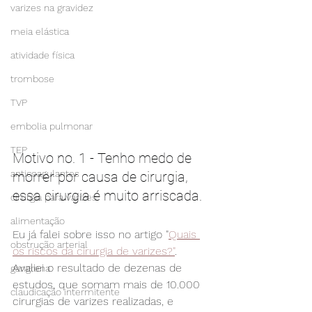
varizes na gravidez
meia elástica
atividade física
trombose
TVP
embolia pulmonar
TEP
Motivo no. 1 - Tenho medo de 
anticoagulantes
morrer por causa de cirurgia, 
essa cirurgia é muito arriscada.
cirurgia para varizes
alimentação
Eu já falei sobre isso no artigo "
Quais 
obstrução arterial
os riscos da cirurgia de varizes?"
. 
Avaliei o resultado de dezenas de 
gangrena
estudos, que somam mais de 10.000 
claudicação intermitente
cirurgias de varizes realizadas, e 