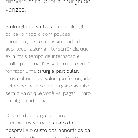
dinheiro para fazer a cirurgia de 
varizes. 
A 
cirurgia de varizes
 é uma cirurgia 
de baixo risco e com poucas 
complicações, e a possibilidade de 
acontecer alguma intercorrência que 
exija mais tempo de internação é 
muito pequena. Dessa forma, se você 
for fazer uma 
cirurgia particular
, 
provavelmente o valor que for orçado 
pelo hospital e pelo cirurgião vascular 
será o valor que você vai pagar. É raro 
ter algum adicional.
O valor da cirurgia particular 
precisamos somar o 
custo do 
hospital
 e o 
custo dos honorários da 
equipe
 médica que irá realizar o 