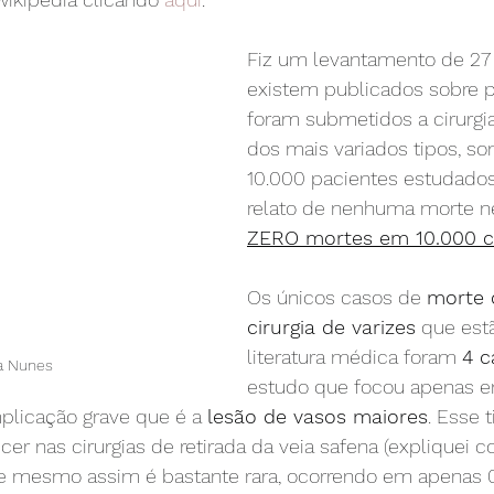
Fiz um levantamento de 27
existem publicados sobre p
foram submetidos a cirurgia
dos mais variados tipos, s
10.000 pacientes estudados
relato de nenhuma morte n
ZERO mortes em 10.000 ci
Os únicos casos de 
morte 
cirurgia de varizes
 que est
literatura médica foram 
4 c
a Nunes
estudo que focou apenas e
licação grave que é a 
lesão de vasos maiores
. Esse 
cer nas cirurgias de retirada da veia safena (expliquei 
 e mesmo assim é bastante rara, ocorrendo em apenas 0