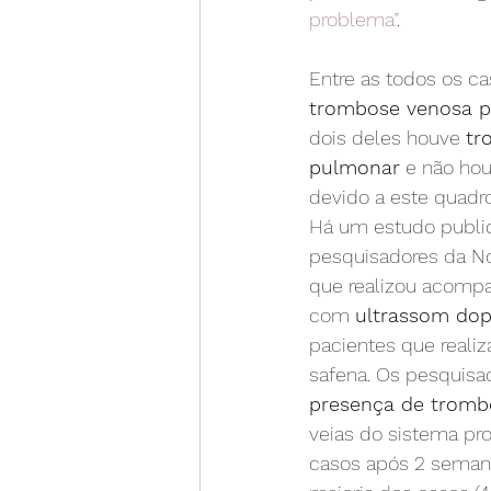
problema”
.
Entre as todos os c
trombose venosa p
dois deles houve 
tr
pulmonar
 e não ho
devido a este quadro
Há um estudo publi
pesquisadores da N
que realizou acomp
com 
ultrassom dop
pacientes que realiz
safena. Os pesquisad
presença de tromb
veias do sistema pr
casos após 2 semanas