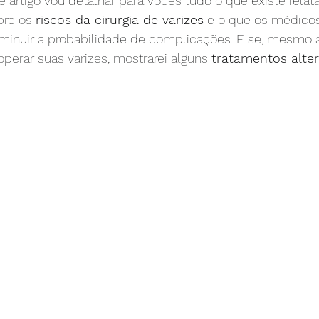
artigo vou detalhar para vocês tudo o que existe relat
bre os 
riscos da cirurgia de varizes
 e o que os médicos
chaço nas pernas
linfedema
edema
obstruçã
minuir a probabilidade de complicações. E se, mesmo 
perar suas varizes, mostrarei alguns 
tratamentos alter
nas pernas
creme para varizes
varizes na gravide
e
TVP
embolia pulmonar
TEP
anticoag
mentação