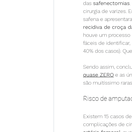
das 
safenectomias
cirurgia de varizes.
safena e apresentara
recidiva de croça d
houve um processo cic
fáceis de identific
40% dos casos). Quem
Sendo assim, concl
quase ZERO
 e as ú
são muitíssimo raras
Risco de amputaç
Existem 15 casos de
complicações de ciru