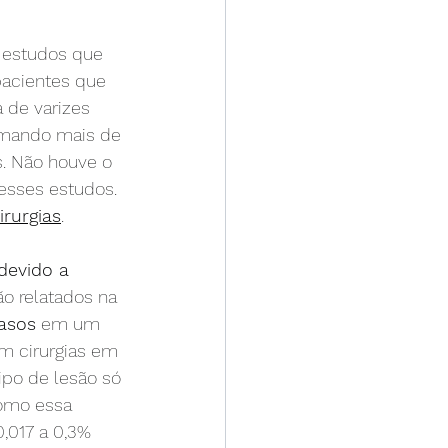
 estudos que 
acientes que 
 de varizes 
omando mais de 
. Não houve o 
esses estudos. 
rurgias
.
devido a 
ão relatados na 
asos
 em um 
m cirurgias em 
tipo de lesão só 
como essa 
,017 a 0,3% 