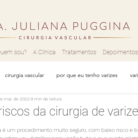
uem sou?
A Clínica
Tratamentos
Depoimentos
cirurgia vascular
por que eu tenho varizes
var
de mai. de 2022
má circulação
9 min de leitura
varizes nas pernas
como tratar v
riscos da cirurgia de variz
r para varizes
vasinhos nas pernas
telangiectasia
s
 é um procedimento muito seguro, com baixo risco e ba