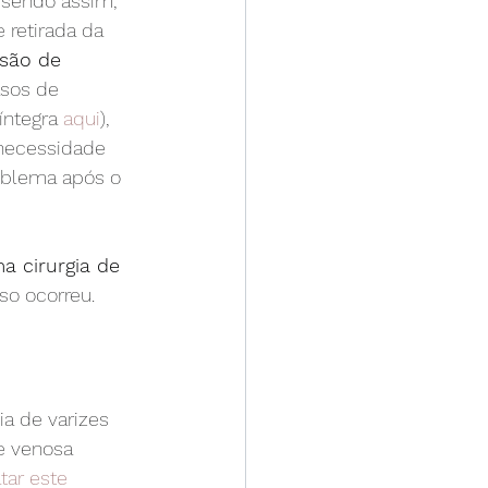
, sendo assim, 
retirada da 
esão de 
sos de 
ntegra 
aqui
), 
necessidade 
oblema após o 
 cirurgia de 
o ocorreu.
ia de varizes 
e venosa 
tar este 