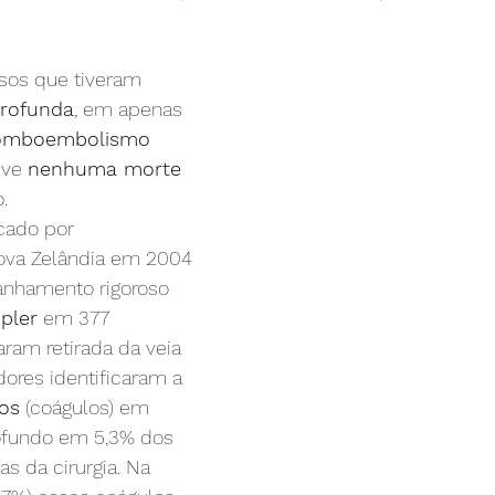
asos que tiveram 
rofunda
, em apenas 
omboembolismo 
uve 
nenhuma morte
.
cado por 
ova Zelândia em 2004 
anhamento rigoroso 
pler
 em 377 
aram retirada da veia 
ores identificaram a 
os
 (coágulos) em 
ofundo em 5,3% dos 
 da cirurgia. Na 