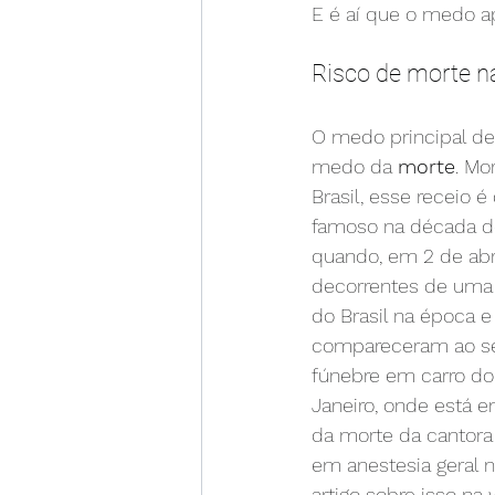
E é aí que o medo a
Risco de morte na
O medo principal de
medo da 
morte
. Mo
Brasil, esse receio
famoso na década de
quando, em 2 de abri
decorrentes de uma 
do Brasil na época 
compareceram ao seu
fúnebre em carro do 
Janeiro, onde está e
da morte da cantora 
em anestesia geral n
artigo sobre isso na 