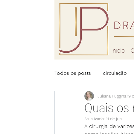
Início
Q
Todos os posts
circulação
problema de circulação
Juliana Puggina
19 
Quais os 
Atualizado:
11 de jun.
laser para vasinhos
lase
A 
cirurgia de varize