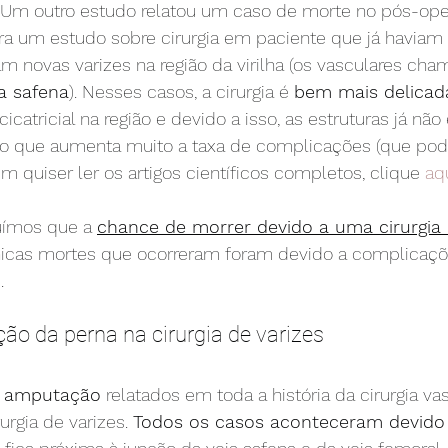
. Um outro estudo relatou um caso de morte no pós-oper
 Era um estudo sobre cirurgia em paciente que já haviam 
m novas varizes na região da virilha (os vasculares ch
a safena
). Nesses casos, a cirurgia é 
bem mais delicad
atricial na região e devido a isso, as estruturas já não
ar, o que aumenta muito a taxa de complicações (que po
 quiser ler os artigos científicos completos, clique 
aq
uímos que a 
chance de morrer devido a uma cirurgia 
nicas mortes que ocorreram foram devido a complicaçõ
.
ão da perna na cirurgia de varizes
 
amputação
 relatados em toda a história da cirurgia va
rgia de varizes. 
Todos os casos aconteceram devido 