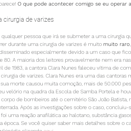
parece! 
O que pode acontecer comigo se eu operar a
 cirurgia de varizes
 qualquer pessoa que irá se submeter a uma cirurgia qu
rrer durante uma cirurgia de varizes é muito 
muito raro
 é disseminado especialmente devido a um caso que fico
 80. A maioria dos leitores provavelmente nem era nas
l de 1983, a cantora Clara Nunes faleceu vítima de co
cirurgia de varizes. Clara Nunes era uma das cantoras 
e sua morte causou muita comoção, mais de 50.000 pes
 velório na quadra da Escola de Samba Portela e houv
corpo de bombeiros até o cemitério São João Batista, n
nterrada. Após as investigações sobre o caso, concluiu-
foi uma reação anafilática ao halotano, substância gaso
a época. Se você quiser saber mais detalhes sobre o cas
wikipédia clicando 
aqui
.