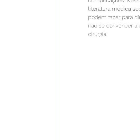
complicações. Nesse 
literatura médica so
espuma para varizes
in
podem fazer para di
não se convencer a o
cirurgia.
dor para caminhar
dor 
atividade física
trombos
cirurgia para varizes
ali