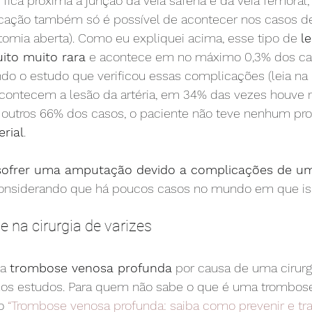
e fica próxima à junção da veia safena e da veia femoral
cação também só é possível de acontecer nos casos de 
tomia aberta). Como eu expliquei acima, esse tipo de 
l
ito muito rara
 e acontece em no máximo 0,3% dos ca
o o estudo que verificou essas complicações (leia na í
ontecem a lesão da artéria, em 34% das vezes houve 
 outros 66% dos casos, o paciente não teve nenhum pr
erial
.
 sofrer uma amputação devido a complicações de uma
considerando que há poucos casos no mundo em que iss
 na cirurgia de varizes
a 
trombose venosa profunda
 por causa de uma cirurg
% nos estudos. Para quem não sabe o que é uma trombos
o 
“Trombose venosa profunda: saiba como prevenir e tra