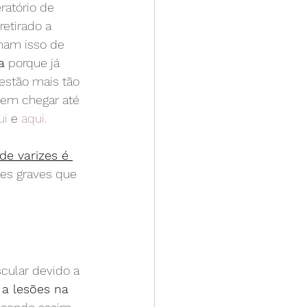
atório de 
retirado a 
amam isso de 
a
 porque já 
 estão mais tão 
dem chegar até 
ui
e 
aqui.
de varizes é 
es graves que 
scular devido a 
a lesões na 