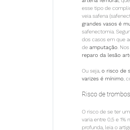
artéria femoral
, qu
esse tipo de compli
veia safena (safenec
grandes vasos é mu
safenectomia. Segund
dos casos em que ac
de 
amputação
. Nos
reparo da lesão art
Ou seja, 
o risco de
varizes é mínimo
, 
Risco de trombose
O risco de se ter um
varia entre 0,5 e 1
profunda, leia o artig