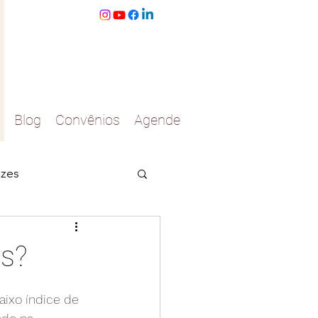
Blog
Convênios
Agende
izes
asinhos
es?
s
ixo índice de 