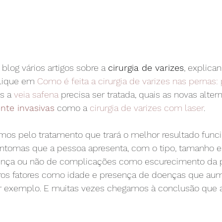
 blog vários artigos sobre a 
cirurgia de varizes
, explica
clique em 
Como é feita a cirurgia de varizes nas pernas:
s a 
veia safena
 precisa ser tratada, quais as novas alter
nte invasivas
 como a 
cirurgia de varizes com laser
.
os pelo tratamento que trará o melhor resultado funcio
ntomas que a pessoa apresenta, com o tipo, tamanho e
ença ou não de complicações como escurecimento da p
tros fatores como idade e presença de doenças que au
r exemplo. E muitas vezes chegamos à conclusão que a 