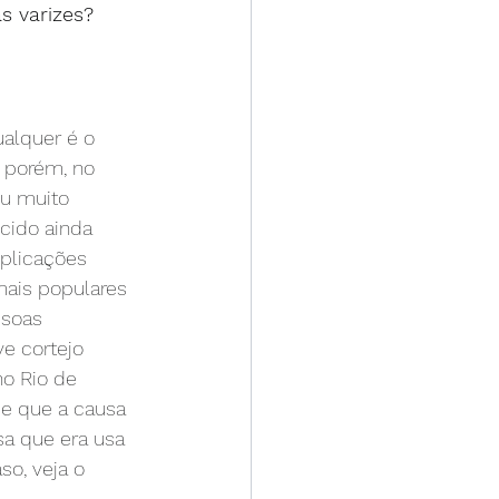
s varizes?
alquer é o 
, porém, no 
u muito 
cido ainda 
mplicações 
mais populares 
soas 
e cortejo 
o Rio de 
se que a causa 
sa que era usa 
o, veja o 