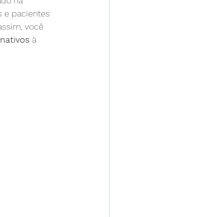
ado na 
 e pacientes 
o arterial
assim, você 
nativos
 à 
z
meia elástica
ulantes