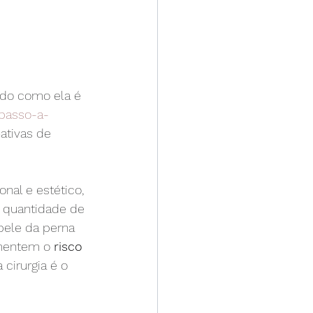
ndo como ela é 
 passo-a-
nativas de 
nal e estético, 
 quantidade de 
ele da perna 
mentem o 
risco 
cirurgia é o 