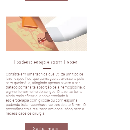
Escleroterapia com Laser
Consiste em uma técnica que utiliza um tipo de
laser específico, que consegue atravessar a pele
sem queimá-la, atingindo apenas o vaso a ser
tratado por ter alta absorção pela hemoglobina, o
pigmento vermelho do sangue. O laser se torna
ainda mais eficaz quando associado à
escleroterapia com glicose ou com espuma,
podendo tratar vasinhos e varizes de até 3 mm. O
procedimento é realizado em consultório, sem a
necessidade de cirurgia.
Saiba mais