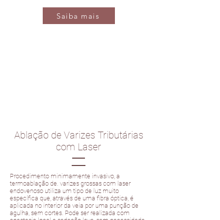
Saiba mais
Ablação de Varizes Tributárias
com Laser
Procedimento minimamente invasivo, a
termoablação de. varizes grossas com laser
endovenoso utiliza um tipo de luz muito
específica que, através de uma fibra óptica, é
aplicada no interior da veia por uma punção de
agulha, sem cortes. Pode ser realizada com