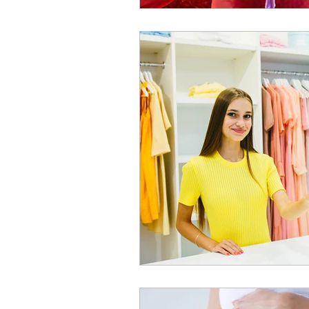
atividade física
trombos
cirurgia para varizes
ali