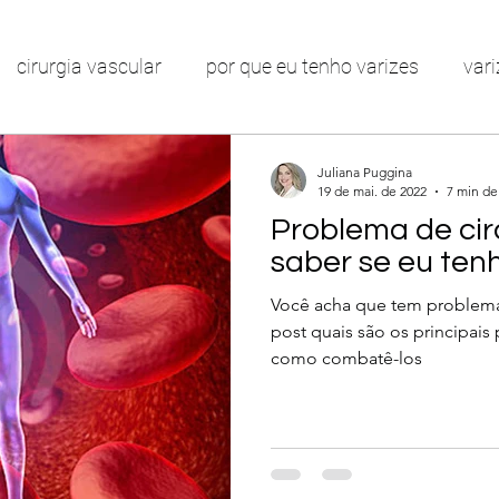
cirurgia vascular
por que eu tenho varizes
vari
má circulação
varizes nas pernas
como tratar v
Juliana Puggina
19 de mai. de 2022
7 min de 
Problema de ci
r para varizes
vasinhos nas pernas
telangiectas
saber se eu ten
Você acha que tem problema 
post quais são os principais
chaço nas pernas
linfedema
edema
obstruçã
como combatê-los
nas pernas
creme para varizes
varizes na gravid