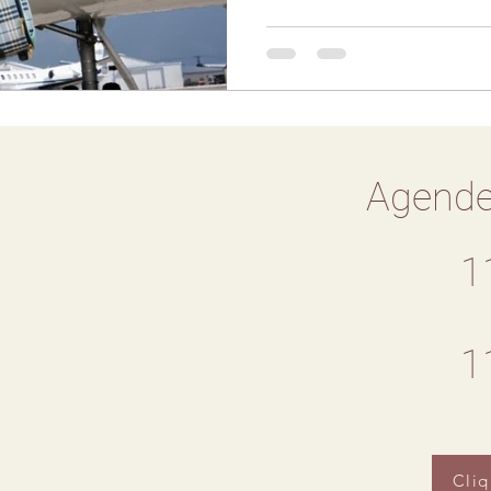
Agende
1
1
Cliq