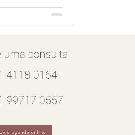
 uma consulta
1 4118 0164
1 99717 0557
ue e agende online