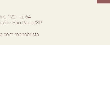
ré, 122 - cj. 64
eição - São Paulo/SP
o com manobrista
Contato
As
tê
Tel: 11 4118 0164
O 
ut
Whatsapp: 11 99717 0557
au
ca
contato@julianapuggina.com.br
de
ele
Rua Dr. Sodré 122 cj 64 -
mé
Vila Nova Conceição
- São Paulo/SP
Co
CEP: 04535-110
Horário de Funcionamento