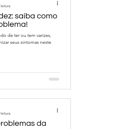
leitura
idez: saiba como
roblema!
do de ter ou tem varizes,
izar seus sintomas neste
leitura
problemas da