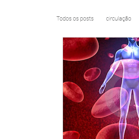
Todos os posts
circulação
problema de circulação
laser para vasinhos
lase
espuma para varizes
in
dor para caminhar
dor 