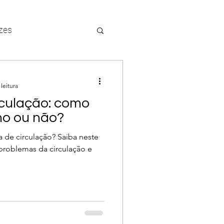
zes
asinhos
leitura
rculação: como
ias
ho ou não?
de circulação? Saiba neste
 problemas da circulação e
o arterial
ez
meia elástica