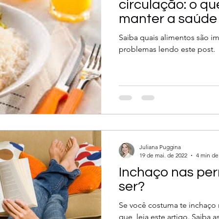
circulação: o q
manter a saúde 
Saiba quais alimentos são im
problemas lendo este post.
Juliana Puggina
19 de mai. de 2022
4 min de 
Inchaço nas per
ser?
Se você costuma te inchaço 
que, leia este artigo. Saiba