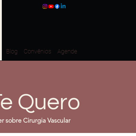
Blog
Convênios
Agende
Te Quero
r sobre Cirurgia Vascular