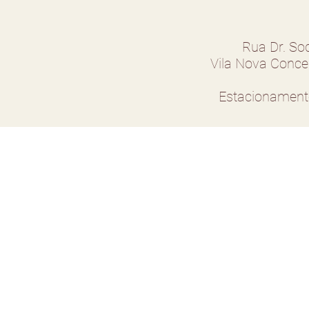
Rua Dr. Sod
​Vila Nova Conc
Estacionament
Agende uma consulta
Currículo Dra. Juliana
Endereço da Clínica
Nossos tratamentos
Pesquisas da Dra. Juliana