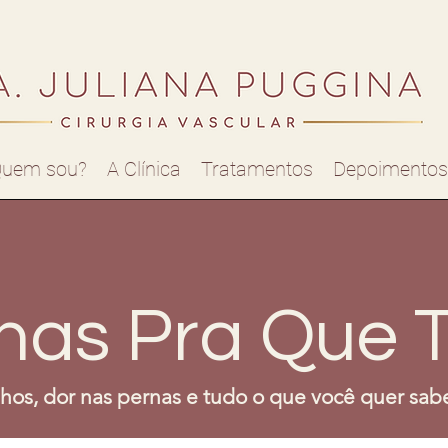
uem sou?
A Clínica
Tratamentos
Depoimentos
nas Pra Que 
nhos, dor nas pernas e tudo o que você quer sabe