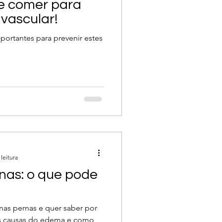
ue comer para
vascular!
portantes para prevenir estes
leitura
nas: o que pode
nas pernas e quer saber por
 as causas do edema e como