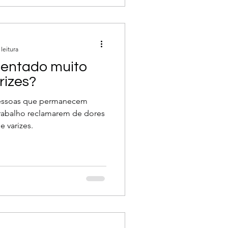
ulantes
leitura
sentado muito
rizes?
essoas que permanecem
rabalho reclamarem de dores
 varizes.