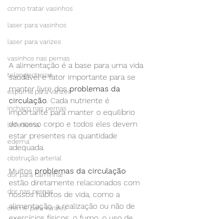
como tratar vasinhos
laser para vasinhos
laser para varizes
vasinhos nas pernas
A alimentação é a base para uma vida 
telangiectasias
saudável e fator importante para se 
manter livre dos 
problemas da 
espuma para varizes
circulação
. Cada nutriente é 
inchaço nas pernas
importante para manter o equilíbrio 
do nosso corpo e todos eles devem 
linfedema
estar presentes na quantidade 
edema
adequada. 
obstrução arterial
Muitos 
problemas da circulação
dor para caminhar
estão diretamente relacionados com 
dor nas pernas
nossos hábitos de vida, como a 
alimentação, a realização ou não de 
creme para varizes
exercícios físicos, o fumo, o uso de 