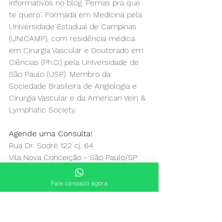
informativos no blog 'Pernas pra que 
te quero'. Formada em Medicina pela 
Universidade Estadual de Campinas 
(UNICAMP), com residência médica 
em Cirurgia Vascular e Doutorado em 
Ciências (Ph.D.) pela Universidade de 
São Paulo (USP). Membro da 
Sociedade Brasileira de Angiologia e 
Cirurgia Vascular e da American Vein & 
Lymphatic Society.
Agende uma Consulta!
Rua Dr. Sodré 122 cj. 64
Vila Nova Conceição - São Paulo/SP
Telefone 11 4118 0164
Whatsapp 11 99717 0557
Fale conosco agora
Conheça as pesquisas científicas da 
Dra. Juliana