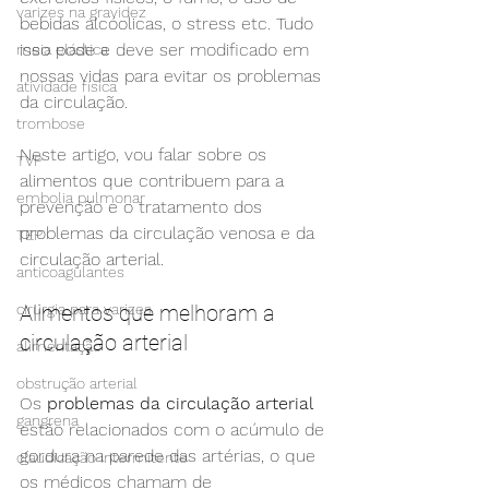
varizes na gravidez
bebidas alcóolicas, o stress etc. Tudo 
isso pode e deve ser modificado em 
meia elástica
nossas vidas para evitar os problemas 
atividade física
da circulação.
trombose
Neste artigo, vou falar sobre os 
TVP
alimentos que contribuem para a 
embolia pulmonar
prevenção e o tratamento dos 
problemas da circulação venosa e da 
TEP
circulação arterial.
anticoagulantes
Alimentos que melhoram a 
cirurgia para varizes
circulação arterial
alimentação
obstrução arterial
Os 
problemas da circulação arterial
gangrena
estão relacionados com o acúmulo de 
gordura na parede das artérias, o que 
claudicação intermitente
os médicos chamam de 