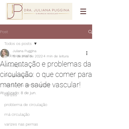
Post
Todos os posts
Juliana Puggina
Todos os posts
19 de mai. de 2022
4 min de leitura
Alimentação e problemas da
circulação
circulação: o que comer para
cirurgia vascular
manter a saúde vascular!
por que eu tenho varizes
Atualizado:
8 de jun.
varizes
problema de circulação
má circulação
varizes nas pernas