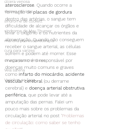
úlcera venosa
aterosclerose
. Quando ocorre a 
varizes pélvicas
formação de 
placas de gordura
dentro das artérias, o sangue tem 
síndrome de cockett
dificuldade de alcançar os órgãos e 
síndrome de May Thurner
levar o oxigênio e os nutrientes da 
alimentação. Quando não conseguem 
mancha pós escleroterapia
receber o sangue arterial, as células 
cura para varizes
sofrem e podem até morrer. Esse 
mecanismo é o responsável por 
cirurgia para trombose
doenças muito comuns e graves 
Veia safena
como 
infarto do miocárdio
, 
acidente 
Vasinhos na face
vascular cerebral
 (ou derrame 
cerebral) e 
doença arterial obstrutiva 
periférica
, que pode levar até a 
amputação das pernas. Falei um 
pouco mais sobre os problemas da 
circulação arterial no post '
Problemas 
de circulação: como saber se tenho 