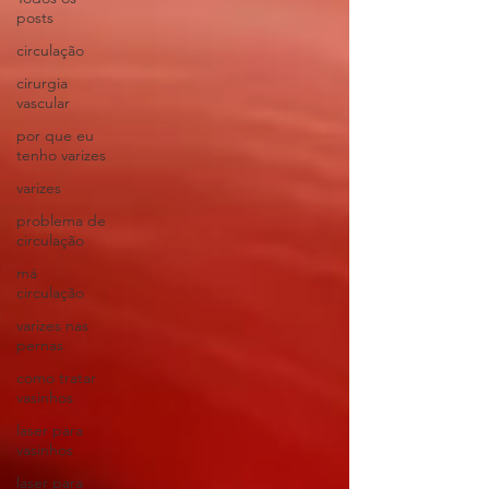
posts
circulação
cirurgia
vascular
por que eu
tenho varizes
varizes
problema de
circulação
má
circulação
varizes nas
pernas
como tratar
vasinhos
laser para
vasinhos
laser para