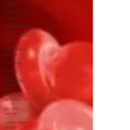
varizes
vasinhos nas
pernas
telangiectasias
espuma para
varizes
inchaço nas
pernas
linfedema
edema
obstrução
arterial
dor para
caminhar
dor nas
pernas
creme para
varizes