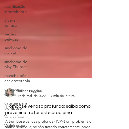
claudicação
intermitente
úlcera
venosa
varizes
pélvicas
síndrome de
cockett
síndrome de
May Thurner
mancha pós
escleroterapia
cura para
varizes
cirurgia para
Juliana Puggina
trombose
19 de mai. de 2022
7 min de leitura
Veia safena
Trombose venosa profunda: saiba como
Vasinhos na
prevenir e tratar este problema