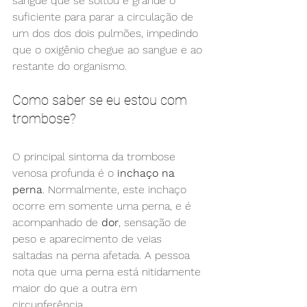
sangue que se soltou é grande o 
suficiente para parar a circulação de 
um dos dos dois pulmões, impedindo 
que o oxigênio chegue ao sangue e ao 
restante do organismo.
Como saber se eu estou com 
trombose?
O principal sintoma da trombose 
venosa profunda é o 
inchaço na 
perna
. Normalmente, este inchaço 
ocorre em somente uma perna, e é 
acompanhado de 
dor
, sensação de 
peso e aparecimento de veias 
saltadas na perna afetada. A pessoa 
nota que uma perna está nitidamente 
maior do que a outra em 
circunferência.