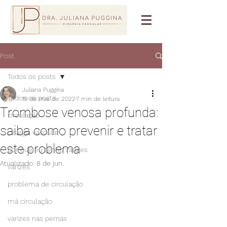
Post
Todos os posts
Juliana Puggina
Todos os posts
19 de mai. de 2022
7 min de leitura
Trombose venosa profunda:
circulação
saiba como prevenir e tratar
cirurgia vascular
este problema
por que eu tenho varizes
Atualizado:
8 de jun.
varizes
problema de circulação
má circulação
varizes nas pernas