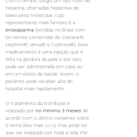
Com o tempo, surgiu um tipo novo de 
heparina, chamadas heparinas de 
baixo peso molecular, cujo 
representante mais famoso é a 
enoxaparina
 (vendida no Brasil com 
os nomes comerciais de Clexane®, 
Heptron®, Versa® e Cutenox®). Esse 
medicamento é uma injeção que é 
feita na gordura da pele e por isso, 
pode ser administrada em casa ou 
em um posto de saúde. Assim, o 
paciente pode receber alta do 
hospital mais rapidamente.
O tratamento da trombose é 
realizado por 
no mínimo 3 meses
 de 
acordo com o último consenso sobre 
o tema (leia mais 
aqui
), mas pode ter 
que ser realizado por toda a vida. Por 