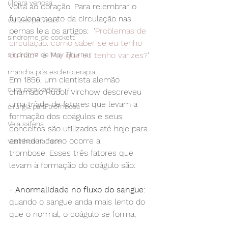
úlcera venosa
volta ao coração. Para relembrar o 
funcionamento da circulação nas 
varizes pélvicas
pernas leia os artigos:  
'
Problemas de 
síndrome de cockett
circulação: como saber se eu tenho 
síndrome de May Thurner
ou não?
' e '
Por que eu tenho varizes?
'
mancha pós escleroterapia
Em 1856, um cientista alemão 
cura para varizes
chamado Rudolf Virchow descreveu 
uma tríade de fatores que levam a 
cirurgia para trombose
formação dos coágulos e seus 
Veia safena
conceitos são utilizados até hoje para 
entender como ocorre a 
Vasinhos na face
trombose. Esses três fatores que 
levam à formação do coágulo são: 
- 
Anormalidade no fluxo do sangue
: 
quando o sangue anda mais lento do 
que o normal, o coágulo se forma,