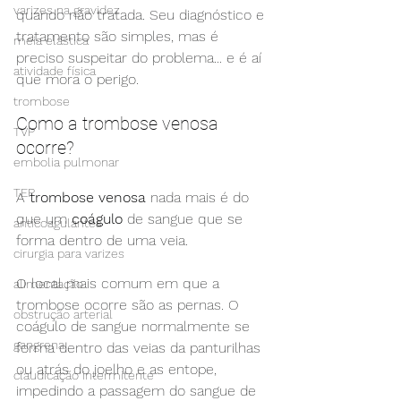
varizes na gravidez
quando não tratada. Seu diagnóstico e 
tratamento são simples, mas é 
meia elástica
preciso suspeitar do problema... e é aí 
atividade física
que mora o perigo. 
trombose
Como a trombose venosa 
TVP
ocorre?
embolia pulmonar
TEP
A 
trombose venosa
 nada mais é do 
que um 
coágulo
 de sangue que se 
anticoagulantes
forma dentro de uma veia.
cirurgia para varizes
O local mais comum em que a 
alimentação
trombose ocorre são as pernas. O 
obstrução arterial
coágulo de sangue normalmente se 
gangrena
forma dentro das veias da panturilhas 
ou atrás do joelho e as entope, 
claudicação intermitente
impedindo a passagem do sangue de 