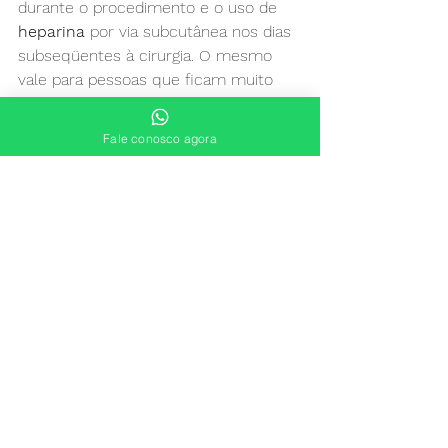
durante o procedimento e o uso de 
heparina
 por via subcutânea nos dias 
subseqüentes à cirurgia. O mesmo 
vale para pessoas que ficam muito 
tempo deitadas ou que sofreram 
algum acidente grave: essas pessoas 
Fale conosco agora
também vão precisar usar um desses 
métodos.
Resumindo, 
a trombose venosa é 
uma doença muito séria
 que precisa 
de acompanhamento de perto de um 
médico 
cirurgião vascular
 para evitar 
ou amenizar as conseqüências do 
problema, como o tromboembolismo 
pulmonar, varizes, escurecimento da 
pele da perna e até feridas. O 
diagnóstico é feito pelo exame físico 
da perna, que mostra inchaço, e pelo 