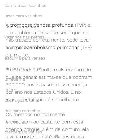
como tratar vasinhos
laser para vasinhos
A 
trombose venosa profunda
 (TVP) é 
laser para varizes
um problema de saúde sério que, se 
vasinhos nas pernas
não tratado corretamente, pode levar 
ao 
tromboembolismo pulmonar
 (TEP) 
telangiectasias
e à morte.
espuma para varizes
inchaço nas pernas
É uma doença muito mais comum do 
que se pensa: estima-se que ocorram 
linfedema
900.000 novos casos dessa doença 
edema
por ano nos Estados Unidos. E no 
Brasil a estatística é semelhante.
obstrução arterial
dor para caminhar
Os médicos normalmente 
dor nas pernas
preocupam-se bastante com esta 
doença porque, além de comum, ela 
creme para varizes
leva a 
morte
 em até 4% dos casos 