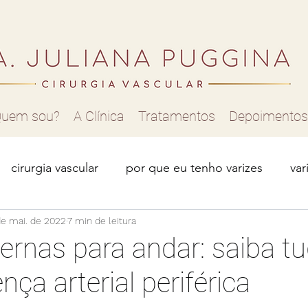
uem sou?
A Clínica
Tratamentos
Depoimentos
cirurgia vascular
por que eu tenho varizes
var
de mai. de 2022
má circulação
7 min de leitura
varizes nas pernas
como tratar v
ernas para andar: saiba t
ça arterial periférica
r para varizes
vasinhos nas pernas
telangiectasia