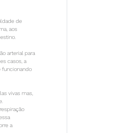
uldade de 
ma, aos 
estino.
 arterial para 
s casos, a 
e funcionando 
as vivas mas, 
e.
respiração 
essa 
rre a 