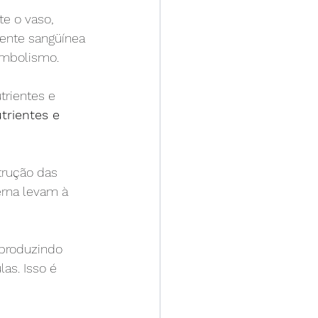
e o vaso, 
rente sangüínea 
embolismo.
trientes e 
rientes e 
trução das 
erna levam à 
produzindo 
as. Isso é 