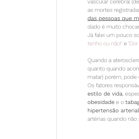
vascular cerebral (
as mortes registrad
das pessoas que m
dado é muito chocan
Já falei um pouco so
tenho ou não!
' e '
Dor
Quando a aterosclero
quanto quando acome
matar) porém, pode 
Os fatores responsá
estilo de vida
, espe
obesidade
 e o 
taba
hipertensão arteria
artérias quando não