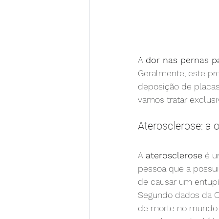
A 
dor nas pernas p
Geralmente, este p
deposição de placas 
vamos tratar exclus
Aterosclerose: a
A 
aterosclerose
 é u
pessoa que a possui
de causar um entupi
Segundo dados da Or
de morte no mundo sã