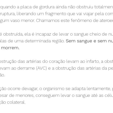
uando a placa de gordura ainda não obstruiu totalment
uptura, liberando um fragmento que vai viajar pela cor
 algum vaso menor. Chamamos este fenômeno de atero
 obstruída, ela é incapaz de levar o sangue cheio de nu
ulas de uma determinada região. 
Sem sangue e sem nut
s morrem.
bstrução das artérias do coração levam ao infarto, a obs
levam ao derrame (AVC) e a obstrução das artérias da p
ão.
ão ocorre devagar, o organismo se adapta lentamente, 
esar de menores, conseguem levar o sangue até as célul
ão colateral.