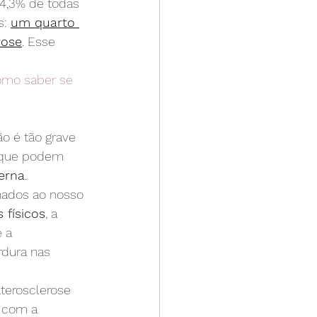
4,3% de todas 
: 
um quarto 
rose
. Esse 
omo saber se 
o é tão grave 
(que podem 
erna
.
nados ao nosso 
s físicos
, a 
e a 
dura nas 
terosclerose 
 com a 