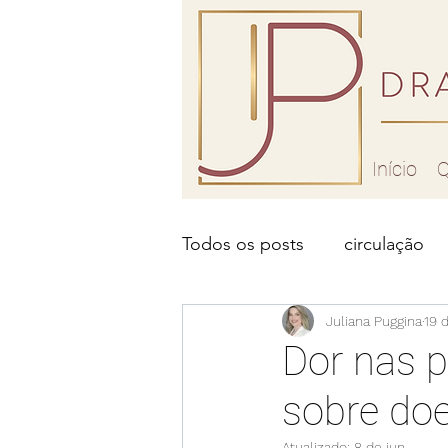
Início
Q
Todos os posts
circulação
problema de circulação
Juliana Puggina
19 
Dor nas p
sobre doen
laser para vasinhos
lase
Atualizado:
8 de jun.