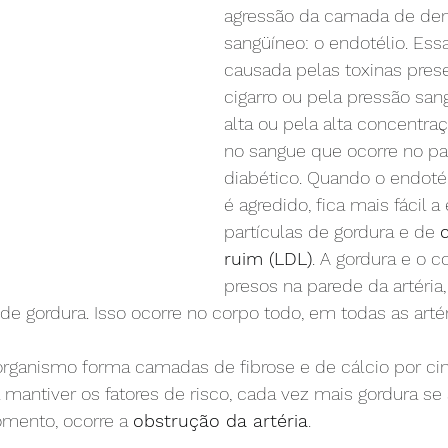
agressão da camada de den
sangüíneo: o endotélio. Ess
causada pelas toxinas pres
cigarro ou pela pressão san
alta ou pela alta concentraç
no sangue que ocorre no pa
diabético. Quando o endotél
é agredido, fica mais fácil a
partículas de gordura e de 
ruim (LDL)
. A gordura e o c
presos na parede da artéria,
e gordura. Isso ocorre no corpo todo, em todas as artér
 organismo forma camadas de fibrose e de cálcio por c
 mantiver os fatores de risco, cada vez mais gordura s
ento, ocorre a 
obstrução da artéria
.