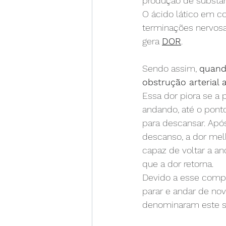
produção de substân
O ácido lático em c
terminações nervosa
gera 
DOR
.
Sendo assim, 
quand
obstrução arterial 
Essa dor piora se a 
andando, até o ponto
para descansar. Apó
descanso, a dor mel
capaz de voltar a an
que a dor retorna.
Devido a esse comp
parar e andar de no
denominaram este s