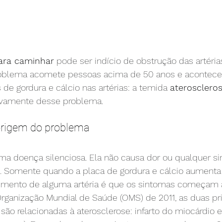
ara caminhar
 pode ser indício de obstrução das artéria
roblema acomete pessoas acima de 50 anos e acontece
de gordura e cálcio nas artérias: a temida 
aterosclero
ivamente desse problema.
 origem do problema
ma doença silenciosa. Ela não causa dor ou qualquer s
. Somente quando a placa de gordura e cálcio aumenta
mento de alguma artéria é que os sintomas começam a
ganização Mundial de Saúde (OMS) de 2011, as duas pri
o relacionadas à aterosclerose: infarto do miocárdio e