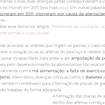
derrame). Essas duas doenças juntas corresponderam a 2
as no mundo em 2011 (leia mais 
aqui
). Em outras palavras
orreram em 2011, morreram por causa da ateroscle
te.
bre esse tema nos artigos: '
Problemas de circulação: c
 nas pernas e suas causas
'.
se acomete as artérias que irrigam as pernas, o caso nã
te o coração ou as as artérias do pescoço e cérebro 
causar incapacidade para andar e até 
amputação da p
veis pelo desenvolvimento da aterosclerose são relacio
cialmente com a 
má alimentação
, 
a falta de exercício
gismo
. Além disso, doenças crônicas como o 
diabetes
 
l
 também contribuem para a formação de placas de gor
 são tratadas de forma adequada.
A formação das placas de a
dentro das artérias começa