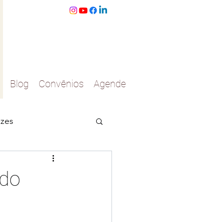
Blog
Convênios
Agende
izes
asinhos
udo
s