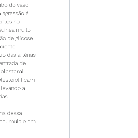
tro do vaso 
a agressão é 
entes no 
güínea muito 
ão de glicose 
ciente 
io das artérias 
 entrada de 
colesterol 
olesterol ficam 
 levando a 
ias.
ima dessa 
e acumula e em 