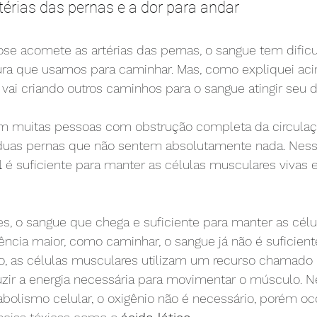
érias das pernas e a dor para andar
ose acomete as artérias das pernas, o sangue tem dific
ra que usamos para caminhar. Mas, como expliquei aci
ai criando outros caminhos para o sangue atingir seu d
m muitas pessoas com obstrução completa da circulação
duas pernas que não sentem absolutamente nada. Nesse
l
 é suficiente para manter as células musculares vivas 
, o sangue que chega e suficiente para manter as célul
ncia maior, como caminhar, o sangue já não é suficient
io, as células musculares utilizam um recurso chamado 
uzir a energia necessária para movimentar o músculo. N
olismo celular, o oxigênio não é necessário, porém oco