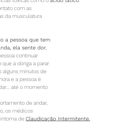
cias tóxicas como o 
ácido lático
.
ontato com as 
s da musculatura 
o a pessoa que tem 
anda, ela sente dor.
pessoa continuar 
 que a obriga a parar 
s alguns minutos de 
hora e a pessoa é 
dar.... até o momento 
ortamento de andar, 
vo, os médicos 
intoma de 
Claudicação Intermitente.