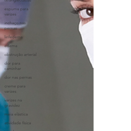
telangiectasias
espuma para
varizes
inchaço nas
pernas
linfedema
edema
obstrução arterial
dor para
caminhar
dor nas pernas
creme para
varizes
varizes na
gravidez
meia elástica
atividade física