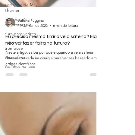
síndrome de May
Thurner
mancha pós
escleroterapia
cura para varizes
Juliana Puggina
19 de mai. de 2022
6 min de leitura
cirurgia para
trombose
Eu preciso mesmo tirar a veia safena? Ela
Veia safena
não vai fazer falta no futuro?
Vasinhos na face
Neste artigo, saiba por que e quando a veia safena
deve ser retirada na cirurgia para varizes baseado em
artigos científicos.