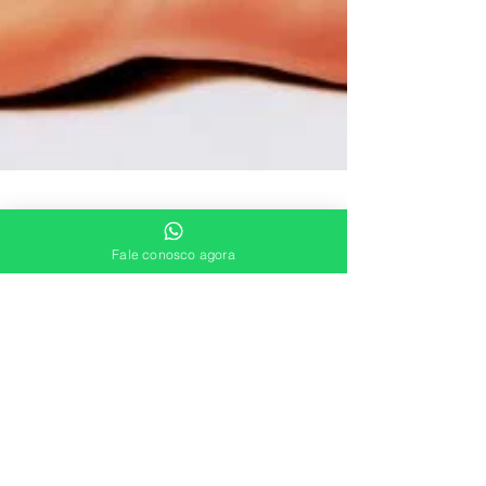
Fale conosco agora
Juliana Puggina
19 de mai. de 2022
6 min de leitura
Úlcera varicosa: por que aparece e como
se ver livre dela