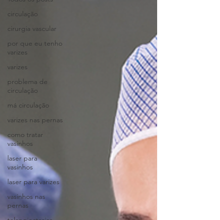
circulação
cirurgia vascular
por que eu tenho
varizes
varizes
problema de
circulação
má circulação
varizes nas pernas
como tratar
vasinhos
laser para
vasinhos
laser para varizes
vasinhos nas
pernas