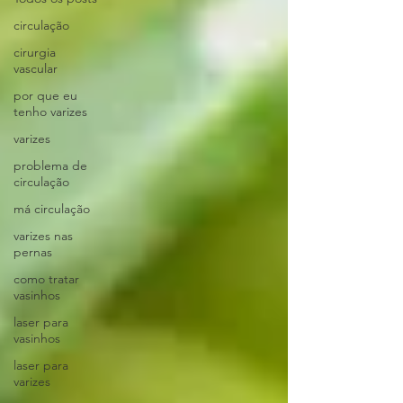
circulação
cirurgia
vascular
por que eu
tenho varizes
varizes
problema de
circulação
má circulação
varizes nas
pernas
como tratar
vasinhos
laser para
vasinhos
laser para
varizes