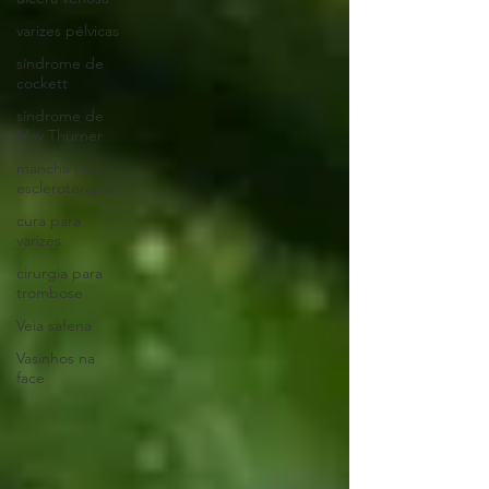
varizes pélvicas
síndrome de
cockett
síndrome de
May Thurner
mancha pós
escleroterapia
cura para
varizes
cirurgia para
trombose
Veia safena
Vasinhos na
face