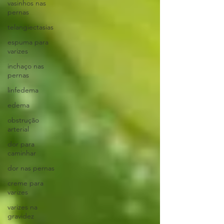
vasinhos nas
pernas
telangiectasias
espuma para
varizes
inchaço nas
pernas
linfedema
edema
obstrução
arterial
dor para
caminhar
dor nas pernas
creme para
varizes
varizes na
gravidez