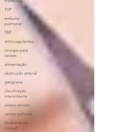
trombose
TVP
embolia
pulmonar
TEP
anticoagulantes
cirurgia para
varizes
alimentação
obstrução arterial
gangrena
claudicação
intermitente
úlcera venosa
varizes pélvicas
síndrome de
cockett