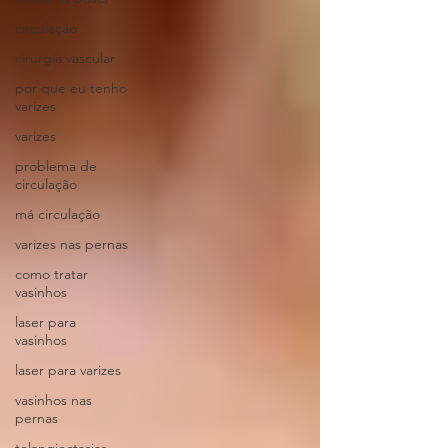
circulação
cirurgia vascular
por que eu tenho
varizes
varizes
problema de
circulação
má circulação
varizes nas pernas
como tratar
vasinhos
laser para
vasinhos
laser para varizes
vasinhos nas
pernas