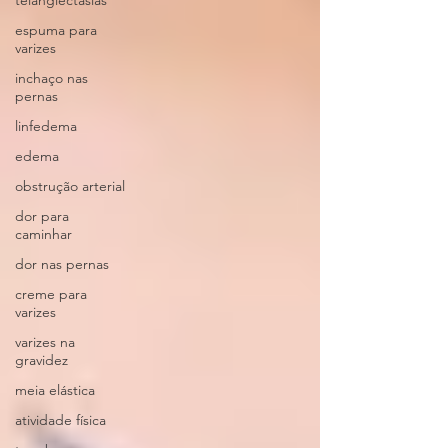
telangiectasias
espuma para
varizes
inchaço nas
pernas
linfedema
edema
obstrução arterial
dor para
caminhar
dor nas pernas
creme para
varizes
varizes na
gravidez
meia elástica
atividade física