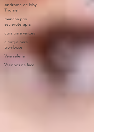
síndrome de May
Thurner
mancha pós
escleroterapia
cura para varizes
cirurgia para
trombose
Veia safena
Vasinhos na face