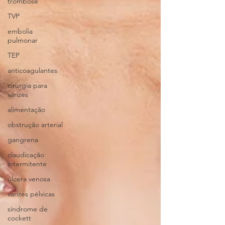
trombose
TVP
embolia
pulmonar
TEP
anticoagulantes
cirurgia para
varizes
alimentação
obstrução arterial
gangrena
claudicação
intermitente
úlcera venosa
varizes pélvicas
síndrome de
cockett