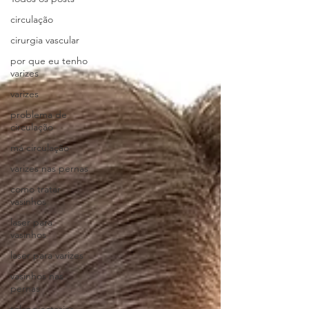
circulação
cirurgia vascular
por que eu tenho
varizes
varizes
problema de
circulação
má circulação
varizes nas pernas
como tratar
vasinhos
laser para
vasinhos
laser para varizes
vasinhos nas
pernas