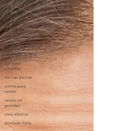
telangiectasias
espuma para
varizes
inchaço nas
pernas
linfedema
edema
obstrução arterial
dor para
caminhar
dor nas pernas
creme para
varizes
varizes na
gravidez
meia elástica
atividade física