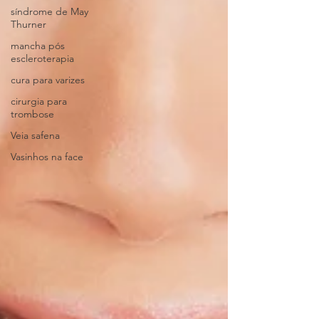
síndrome de May
Thurner
mancha pós
escleroterapia
cura para varizes
cirurgia para
trombose
Veia safena
Vasinhos na face