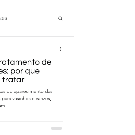
zes
asinhos
ratamento de
ias
es: por que
tratar
o arterial
sas do aparecimento das
para vasinhos e varizes,
çam
ez
meia elástica