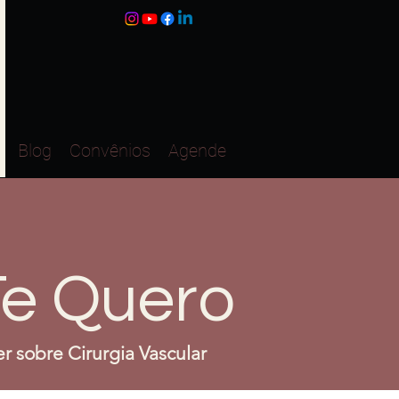
Blog
Convênios
Agende
Te Quero
r sobre Cirurgia Vascular