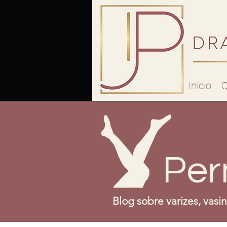
Início
Q
Per
Blog sobre varizes, vasi