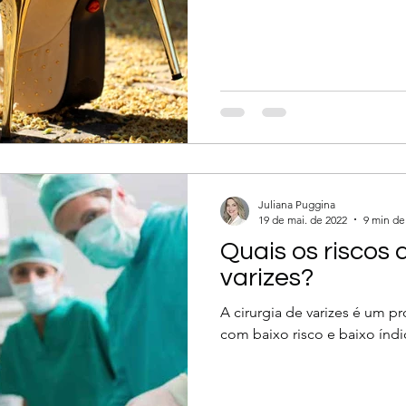
Juliana Puggina
19 de mai. de 2022
9 min de 
Quais os riscos 
varizes?
A cirurgia de varizes é um 
com baixo risco e baixo índ