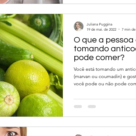
e
TVP
embolia pulmonar
TEP
anticoag
Juliana Puggina
mentação
19 de mai. de 2022
7 min de 
O que a pessoa 
tomando antico
pode comer?
Você está tomando um antic
(marvan ou coumadin) e gost
você pode ou não pode com