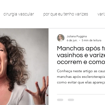
cirurgia vascular
por que eu tenho varizes
vari
má circulação
varizes nas pernas
como tratar v
Juliana Puggina
6 de jun.
5 min de leitura
Manchas após t
r para varizes
vasinhos nas pernas
telangiectas
vasinhos e variz
ocorrem e como 
chaço nas pernas
linfedema
edema
obstruçã
Conheça neste artigo as cau
manchas após escleroterapia 
como evitar que elas apare
nas pernas
creme para varizes
varizes na gravid