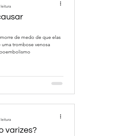
leitura
causar
s morre de medo de que elas
e uma trombose venosa
omboembolismo
leitura
o varizes?