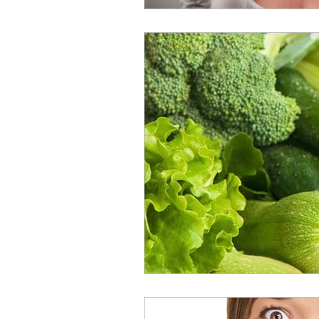
atividade física
trombos
cirurgia para varizes
ali