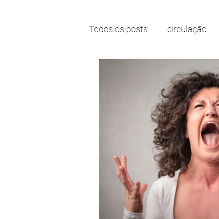
Todos os posts
circulação
problema de circulação
laser para vasinhos
lase
espuma para varizes
in
dor para caminhar
dor 