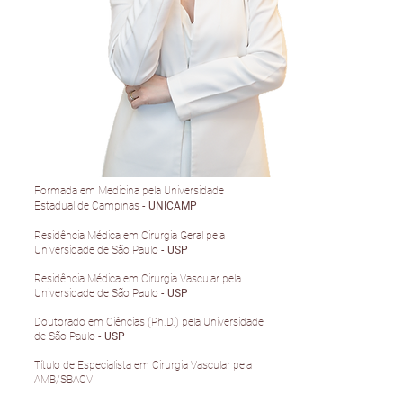
Formada em Medicina pela Universidade
Estadual de Campinas -
UNICAMP
Residência Médica em Cirurgia Geral pela
Universidade de São Paulo -
USP
Residência Médica em Cirurgia Vascular pela
Universidade de São Paulo -
USP
Doutorado em Ciências (Ph.D.) pela Universidade
de São Paulo -
USP
Título de Especialista em Cirurgia Vascular pela
AMB/SBACV