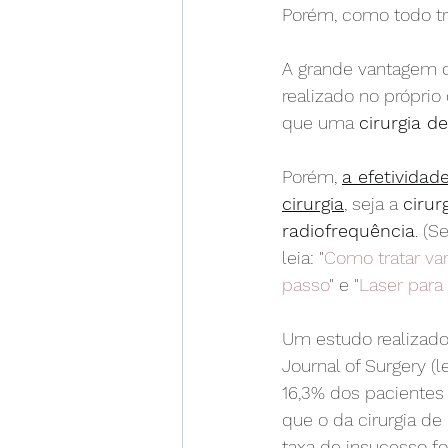
Porém, como todo tr
A grande vantagem 
realizado no próprio
que uma 
cirurgia de
Porém, 
a efetivida
cirurgia
, seja a 
cirur
radiofrequência
. (S
leia: "
Como tratar va
passo
" e "
Laser para
Um estudo realizado
Journal of Surgery (le
16,3% dos pacientes
que o da cirurgia de
taxa de insucesso fo