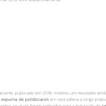
ecente, publicado em 2018, mostrou um resultado ainda
m espuma de polidocanol
 em veia safena a longo prazo
ntes, os quais foram sorteados para a realização de 
ci