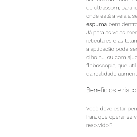
de ultrassom, para i
onde está a veia a ser
espuma
 bem dentro
Já para as veias men
reticulares e as telan
a aplicação pode ser
olho nu, ou com aju
fleboscopia, que uti
da realidade aument
Benefícios e ris
Você deve estar pens
Para que operar se 
resolvido!?