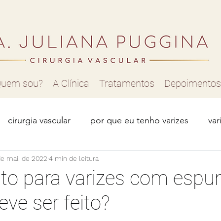
uem sou?
A Clínica
Tratamentos
Depoimentos
cirurgia vascular
por que eu tenho varizes
var
de mai. de 2022
má circulação
4 min de leitura
varizes nas pernas
como tratar v
to para varizes com espu
ve ser feito?
r para varizes
vasinhos nas pernas
telangiectasia