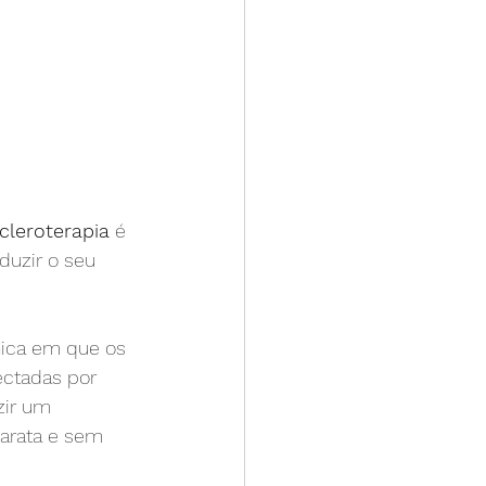
cleroterapia
 é 
duzir o seu 
ica em que os 
ectadas por 
zir um 
arata e sem 