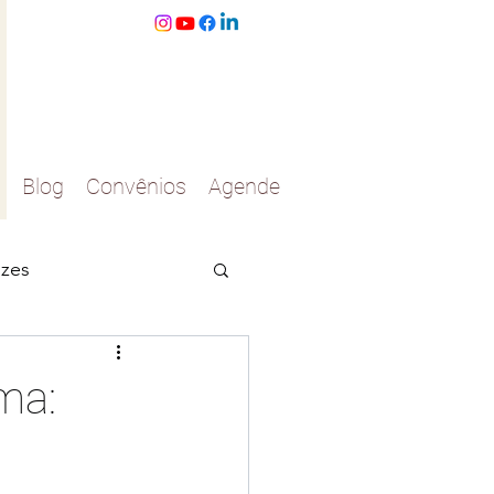
Blog
Convênios
Agende
izes
asinhos
ma:
s