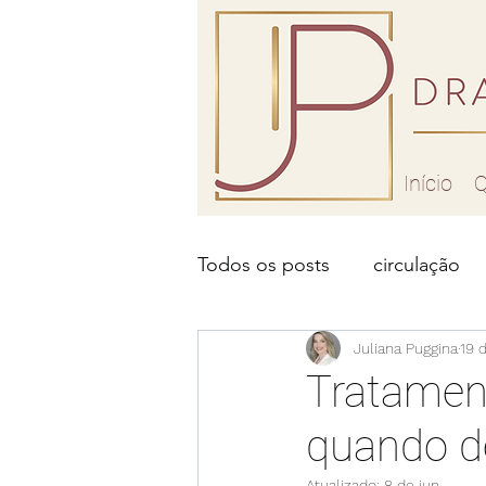
Início
Q
Todos os posts
circulação
problema de circulação
Juliana Puggina
19 
Tratamen
quando de
laser para vasinhos
lase
Atualizado:
8 de jun.