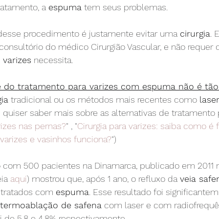
atamento, a 
espuma
 tem seus problemas.
desse procedimento é justamente evitar uma 
cirurgia
. 
 consultório do médico Cirurgião Vascular, e não requer 
 varizes
 necessita.
de do tratamento para varizes com espuma não é tão
gia
 tradicional ou os métodos mais recentes como 
lase
e quiser saber mais sobre as alternativas de tratamento 
rizes nas pernas?
" , "
Cirurgia para varizes: saiba como é 
 varizes e vasinhos funciona?
")
 com 500 pacientes na Dinamarca, publicado em 2011 no
ia 
aqui
) mostrou que, após 1 ano, o refluxo da 
veia safe
 tratados com 
espuma
. Esse resultado foi significante
 termoablação de safena
 com laser e com radiofrequê
i de 5,8 e 4,8% respectivamente.