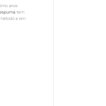
timo anos 
o arterial
espuma
 tem 
o método e em 
z
meia elástica
ulantes