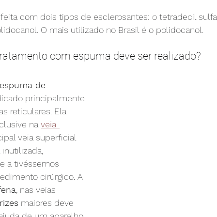
feita com dois tipos de esclerosantes: o tetradecil sulf
lidocanol. O mais utilizado no Brasil é o polidocanol.
ratamento com espuma deve ser realizado?
 espuma de 
dicado principalmente 
as reticulares. Ela 
clusive na 
veia 
cipal veia superficial 
 inutilizada, 
e a tivéssemos 
edimento cirúrgico. A 
fena
, nas veias 
rizes
 maiores deve 
 ajuda de um aparelho 