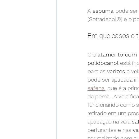
A 
espuma 
pode ser 
(Sotradecol®) e o po
Em que casos o t
O 
tratamento com
polidocanol
 está in
para as 
varizes
 e vei
pode ser aplicada in
safena
, que é a prin
da perna.  A veia fica
funcionando como s
retirado em um proc
aplicação na veia 
sa
perfurantes e nas 
va
ser realizado com a