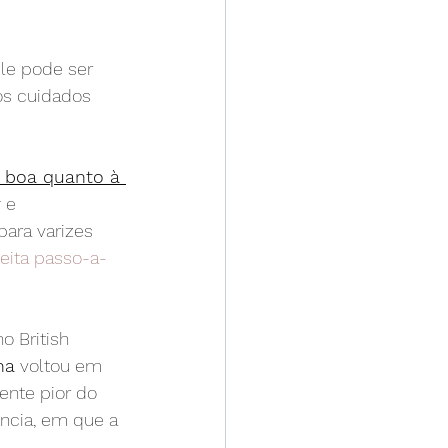
Ele pode ser 
os cuidados 
 boa quanto à 
r
 e 
para varizes 
feita passo-a-
 British 
na
 voltou em 
mente pior do 
ncia, em que a 