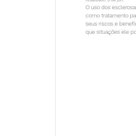
O uso dos escleros
espuma para varizes
in
como tratamento par
seus riscos e benef
que situações ele po
dor para caminhar
dor 
atividade física
trombos
cirurgia para varizes
ali