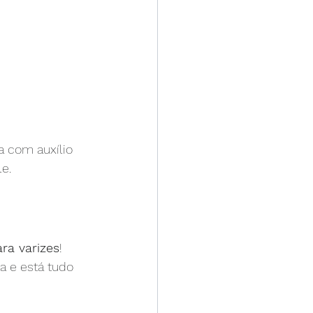
a com auxílio 
e.
ara varizes
! 
ia e está tudo 