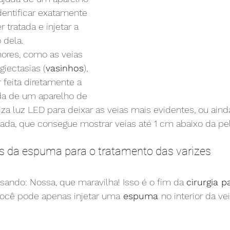
dentificar exatamente 
 tratada e injetar a 
 dela.
ores, como as veias 
giectasias (
vasinhos
), 
 feita diretamente a 
da de um aparelho de 
liza luz LED para deixar as veias mais evidentes, ou aind
ada, que consegue mostrar veias até 1 cm abaixo da pel
cos da espuma para o tratamento das varizes
ando: Nossa, que maravilha! Isso é o fim da 
cirurgia p
você pode apenas injetar uma
 espuma 
no interior da ve