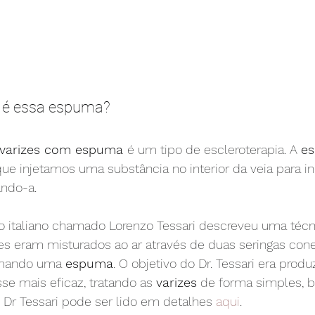
ue é essa espuma?
 varizes com espuma 
é um tipo de escleroterapia. A 
es
e injetamos uma substância no interior da veia para in
ando-a.
 italiano chamado Lorenzo Tessari descreveu uma técn
tes eram misturados ao ar através de duas seringas con
rmando uma 
espuma
. O objetivo do Dr. Tessari era produ
se mais eficaz, tratando as 
varizes
 de forma simples, b
o Dr Tessari pode ser lido em detalhes 
aqui
.