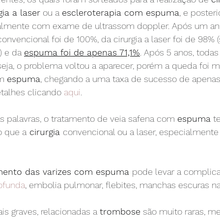
ia a laser
 ou a 
escleroterapia com espuma
, e poster
mente com exame de ultrassom doppler. Após um ano,
convencional foi de 100%, da cirurgia a laser foi de 98% 
) e da 
espuma foi de apenas 71,1%
. Após 5 anos, todas
eja, o problema voltou a aparecer, porém a queda foi m
m 
espuma
, chegando a uma taxa de sucesso de apenas 
alhes clicando 
aqui
.
s palavras, o tratamento de veia safena com 
espuma
 t
 que a
 cirurgia 
convencional ou a laser, especialmente
mento das varizes com espuma 
pode levar a complic
ofunda
, embolia pulmonar, flebites, manchas escuras na 
s graves, relacionadas a 
trombose
 são muito raras, m