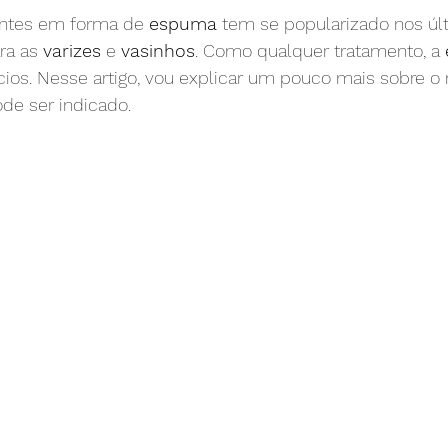
antes em forma de 
espuma
 tem se popularizado nos úl
chaço nas pernas
linfedema
edema
obstruçã
a as 
varizes
 e 
vasinhos
. Como qualquer tratamento, a 
ícios. Nesse artigo, vou explicar um pouco mais sobre 
de ser indicado.
nas pernas
creme para varizes
varizes na gravide
e
TVP
embolia pulmonar
TEP
anticoag
mentação