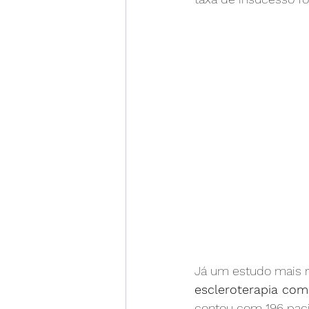
Já um estudo mais r
escleroterapia co
contou com 196 pacie