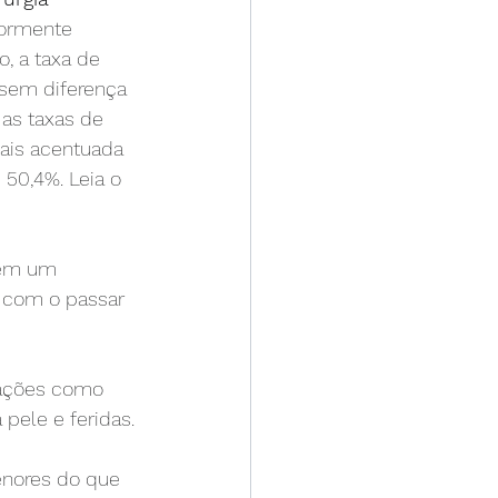
iormente 
 a taxa de 
(sem diferença 
 as taxas de 
ais acentuada 
50,4%. Leia o 
em um 
 com o passar 
ações como 
pele e feridas. 
enores do que 