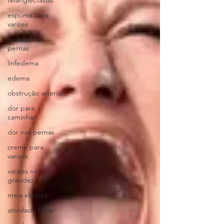
telangiectasias
espuma para
varizes
inchaço nas
pernas
linfedema
edema
obstrução arterial
dor para
caminhar
dor nas pernas
creme para
varizes
varizes na
gravidez
meia elástica
atividade física