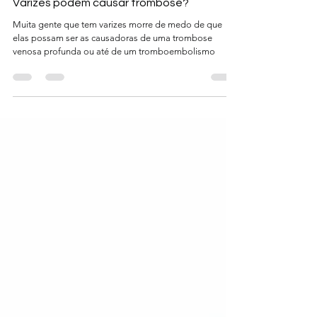
Juliana Puggina
19 de mai. de 2022
4 min de leitura
Varizes podem causar trombose?
Muita gente que tem varizes morre de medo de que
elas possam ser as causadoras de uma trombose
venosa profunda ou até de um tromboembolismo