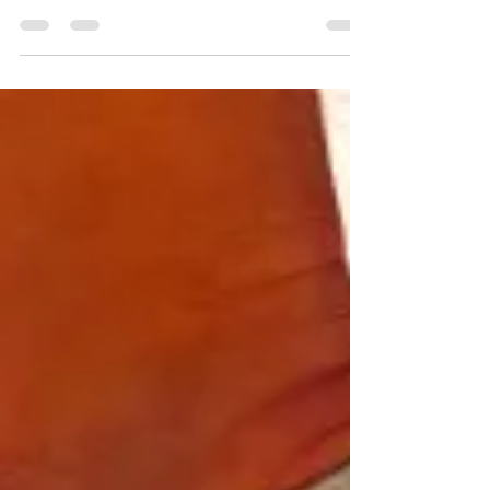
19 de mai. de 2022
3 min de leitura
Por que eu tenho varizes?
Genética, hormônios, gravidez, profissão: descubra por
que as varizes aparecem nas pernas e quando procurar
um cirurgião vascular em São Paulo