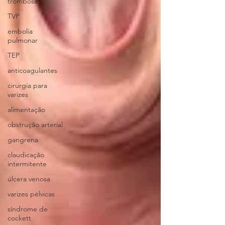
trombose
TVP
embolia
pulmonar
TEP
anticoagulantes
cirurgia para
varizes
alimentação
obstrução arterial
gangrena
claudicação
intermitente
úlcera venosa
varizes pélvicas
síndrome de
cockett